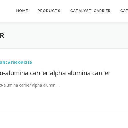
HOME
PRODUCTS
CATALYST-CARRIER
CA
R
UNCATEGORIZED
α-alumina carrier alpha alumina carrier
α-alumina carrier alpha alumin …