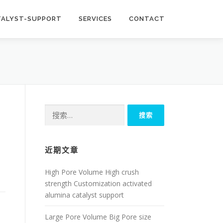
TALYST-SUPPORT
SERVICES
CONTACT
搜
索：
近期文章
High Pore Volume High crush
strength Customization activated
alumina catalyst support
Large Pore Volume Big Pore size