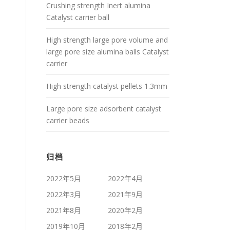
Crushing strength Inert alumina
Catalyst carrier ball
High strength large pore volume and
large pore size alumina balls Catalyst
carrier
High strength catalyst pellets 1.3mm
Large pore size adsorbent catalyst
carrier beads
归档
2022年5月
2022年4月
2022年3月
2021年9月
2021年8月
2020年2月
2019年10月
2018年2月